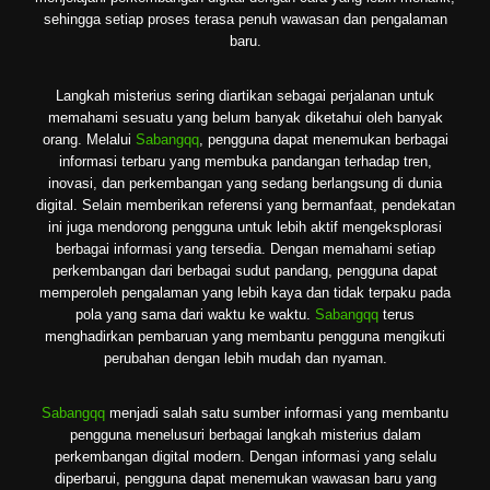
sehingga setiap proses terasa penuh wawasan dan pengalaman
baru.
Langkah misterius sering diartikan sebagai perjalanan untuk
memahami sesuatu yang belum banyak diketahui oleh banyak
orang. Melalui
Sabangqq
, pengguna dapat menemukan berbagai
informasi terbaru yang membuka pandangan terhadap tren,
inovasi, dan perkembangan yang sedang berlangsung di dunia
digital. Selain memberikan referensi yang bermanfaat, pendekatan
ini juga mendorong pengguna untuk lebih aktif mengeksplorasi
berbagai informasi yang tersedia. Dengan memahami setiap
perkembangan dari berbagai sudut pandang, pengguna dapat
memperoleh pengalaman yang lebih kaya dan tidak terpaku pada
pola yang sama dari waktu ke waktu.
Sabangqq
terus
menghadirkan pembaruan yang membantu pengguna mengikuti
perubahan dengan lebih mudah dan nyaman.
Sabangqq
menjadi salah satu sumber informasi yang membantu
pengguna menelusuri berbagai langkah misterius dalam
perkembangan digital modern. Dengan informasi yang selalu
diperbarui, pengguna dapat menemukan wawasan baru yang