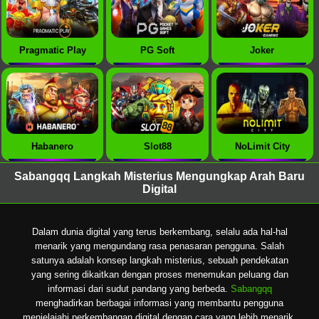
Pragmatic Play
PG Soft
Joker
Habanero
Slot88
NoLimit City
Sabangqq Langkah Misterius Mengungkap Arah Baru
Digital
Dalam dunia digital yang terus berkembang, selalu ada hal-hal
menarik yang mengundang rasa penasaran pengguna. Salah
satunya adalah konsep langkah misterius, sebuah pendekatan
yang sering dikaitkan dengan proses menemukan peluang dan
informasi dari sudut pandang yang berbeda.
Sabangqq
menghadirkan berbagai informasi yang membantu pengguna
menjelajahi perkembangan digital dengan cara yang lebih menarik,