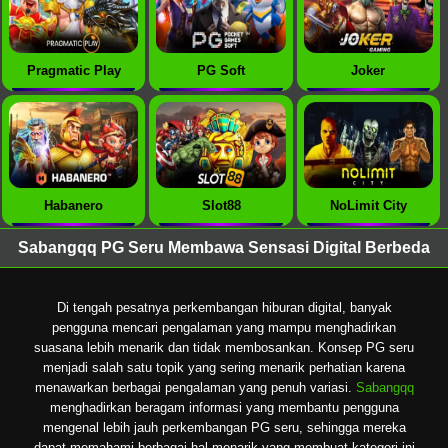
Pragmatic Play
PG Soft
Joker
Habanero
Slot88
NoLimit City
Sabangqq PG Seru Membawa Sensasi Digital Berbeda
Di tengah pesatnya perkembangan hiburan digital, banyak
pengguna mencari pengalaman yang mampu menghadirkan
suasana lebih menarik dan tidak membosankan. Konsep PG seru
menjadi salah satu topik yang sering menarik perhatian karena
menawarkan berbagai pengalaman yang penuh variasi.
Sabangqq
menghadirkan beragam informasi yang membantu pengguna
mengenal lebih jauh perkembangan PG seru, sehingga mereka
dapat memahami berbagai hal menarik yang membuat kategori ini