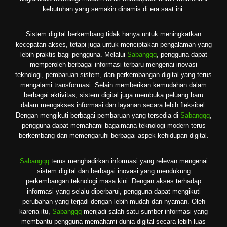
kebutuhan yang semakin dinamis di era saat ini.
Sistem digital berkembang tidak hanya untuk meningkatkan
kecepatan akses, tetapi juga untuk menciptakan pengalaman yang
lebih praktis bagi pengguna. Melalui
Sabangqq
, pengguna dapat
memperoleh berbagai informasi terbaru mengenai inovasi
teknologi, pembaruan sistem, dan perkembangan digital yang terus
mengalami transformasi. Selain memberikan kemudahan dalam
berbagai aktivitas, sistem digital juga membuka peluang baru
dalam mengakses informasi dan layanan secara lebih fleksibel.
Dengan mengikuti berbagai pembaruan yang tersedia di
Sabangqq
,
pengguna dapat memahami bagaimana teknologi modern terus
berkembang dan memengaruhi berbagai aspek kehidupan digital.
Sabangqq
terus menghadirkan informasi yang relevan mengenai
sistem digital dan berbagai inovasi yang mendukung
perkembangan teknologi masa kini. Dengan akses terhadap
informasi yang selalu diperbarui, pengguna dapat mengikuti
perubahan yang terjadi dengan lebih mudah dan nyaman. Oleh
karena itu,
Sabangqq
menjadi salah satu sumber informasi yang
membantu pengguna memahami dunia digital secara lebih luas